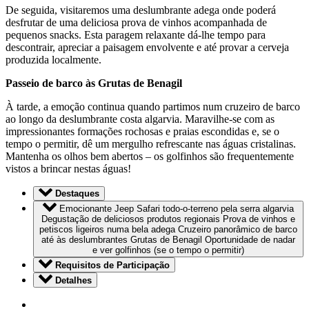
De seguida, visitaremos uma deslumbrante adega onde poderá
desfrutar de uma deliciosa prova de vinhos acompanhada de
pequenos snacks. Esta paragem relaxante dá-lhe tempo para
descontrair, apreciar a paisagem envolvente e até provar a cerveja
produzida localmente.
Passeio de barco às Grutas de Benagil
À tarde, a emoção continua quando partimos num cruzeiro de barco
ao longo da deslumbrante costa algarvia. Maravilhe-se com as
impressionantes formações rochosas e praias escondidas e, se o
tempo o permitir, dê um mergulho refrescante nas águas cristalinas.
Mantenha os olhos bem abertos – os golfinhos são frequentemente
vistos a brincar nestas águas!
Destaques
Emocionante Jeep Safari todo-o-terreno pela serra algarvia
Degustação de deliciosos produtos regionais Prova de vinhos e
petiscos ligeiros numa bela adega Cruzeiro panorâmico de barco
até às deslumbrantes Grutas de Benagil Oportunidade de nadar
e ver golfinhos (se o tempo o permitir)
Requisitos de Participação
Detalhes