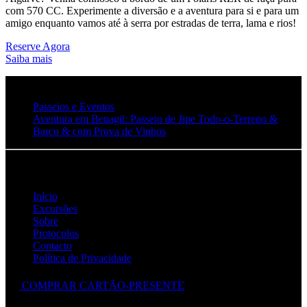
com 570 CC. Experimente a diversão e a aventura para si e para um
amigo enquanto vamos até à serra por estradas de terra, lama e rios!
Reserve Agora
Saiba mais
Passeios e Eventos
Aventura em Benagil: Passeio de Jipe Todo-o-Terreno &
Barco & com Prova de Vinhos
Ligações Rápidas
Início
Excursões
Sobre
Protocolos
Contacto
Política de Privacidade
COMPRAR CARTÃO-PRESENTE