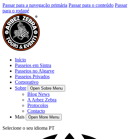
Passar para a navegação primária
Passar para o conteúdo
Passar
para o rodapé
Início
Passeios em Sintra
Passeios no Algarve
Passeios Privados
Corporativo
Sobre
Open Sobre Menu
Blog News
A Arbez Zebra
Protocolos
Contacto
Mais
Open More Menu
Selecione o seu idioma
PT