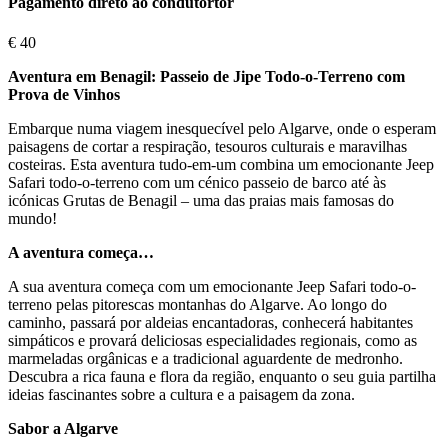
Pagamento direto ao condutortor
€
40
Aventura em Benagil: Passeio de Jipe Todo-o-Terreno com
Prova de Vinhos
Embarque numa viagem inesquecível pelo Algarve, onde o esperam
paisagens de cortar a respiração, tesouros culturais e maravilhas
costeiras. Esta aventura tudo-em-um combina um emocionante Jeep
Safari todo-o-terreno com um cénico passeio de barco até às
icónicas Grutas de Benagil – uma das praias mais famosas do
mundo!
A aventura começa…
A sua aventura começa com um emocionante Jeep Safari todo-o-
terreno pelas pitorescas montanhas do Algarve. Ao longo do
caminho, passará por aldeias encantadoras, conhecerá habitantes
simpáticos e provará deliciosas especialidades regionais, como as
marmeladas orgânicas e a tradicional aguardente de medronho.
Descubra a rica fauna e flora da região, enquanto o seu guia partilha
ideias fascinantes sobre a cultura e a paisagem da zona.
Sabor a Algarve