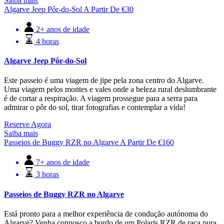
Saiba mais
Algarve Jeep Pôr-do-Sol
A Partir De
€
30
2+ anos de idade
4 horas
Algarve Jeep Pôr-do-Sol
Este passeio é uma viagem de jipe pela zona centro do Algarve.
Uma viagem pelos montes e vales onde a beleza rural deslumbrante
é de cortar a respiração. A viagem prossegue para a serra para
admirar o pôr do sol, tirar fotografias e contemplar a vida!
Reserve Agora
Saiba mais
Passeios de Buggy RZR no Algarve
A Partir De
€
160
7+ anos de idade
3 horas
Passeios de Buggy RZR no Algarve
Está pronto para a melhor experiência de condução autónoma do
Algarve? Venha connosco a bordo de um Polaris RZR de raça pura